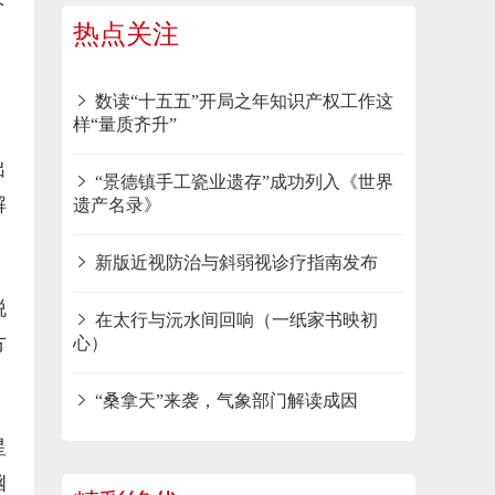
热点关注
数读“十五五”开局之年知识产权工作这
样“量质齐升”
出
“景德镇手工瓷业遗存”成功列入《世界
解
遗产名录》
新版近视防治与斜弱视诊疗指南发布
脱
在太行与沅水间回响（一纸家书映初
方
心）
“桑拿天”来袭，气象部门解读成因
星
幽