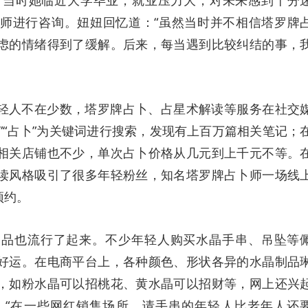
卜。当时她临近大学毕业，就业压力大，对未来感到十分
师进行咨询。妞妞回忆道：“虽然当时并不相信塔罗牌
虑的情绪得到了缓解。后来，每当遇到比较纠结的事，
轻人不在少数，塔罗牌占卜、占星术解读等服务在社交
”“占卜”为关键词进行搜索，发现有上百万篇相关笔记；
相关店铺也不少，单次占卜价格从几元到上千元不等。
读风格吸引了很多年轻粉丝，知名塔罗牌占卜师一场线
前预约。
饰品也流行了起来。不少年轻人购买水晶手串、吊坠等
好运。在电商平台上，各种颜色、形状各异的水晶制品
，如粉水晶可以招桃花、黄水晶可以招财等，网上还兴
：“在一些网红销售场所，请手串的年轻人比老年人还