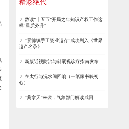
精彩绝代
数读“十五五”开局之年知识产权工作这
晶
样“量质齐升”
，
“景德镇手工瓷业遗存”成功列入《世界
遗产名录》
佩
新版近视防治与斜弱视诊疗指南发布
乐
在太行与沅水间回响（一纸家书映初
魔
心）
关
“桑拿天”来袭，气象部门解读成因