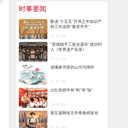
时事要闻
数读“十五五”开局之年知识产
权工作这样“量质齐升”
07-29
“景德镇手工瓷业遗存”成功列
入《世界遗产名录》
07-29
读懂家书里的山河与情怀
07-19
让红色研学有“料”有“味”
07-09
第五届网络文学青春榜发布
07-09