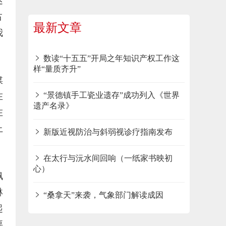
迷
占
最新文章
我
数读“十五五”开局之年知识产权工作这
样“量质齐升”
媒
在
“景德镇手工瓷业遗存”成功列入《世界
遗产名录》
在
上
新版近视防治与斜弱视诊疗指南发布
在太行与沅水间回响（一纸家书映初
心）
佩
琳
“桑拿天”来袭，气象部门解读成因
起
要