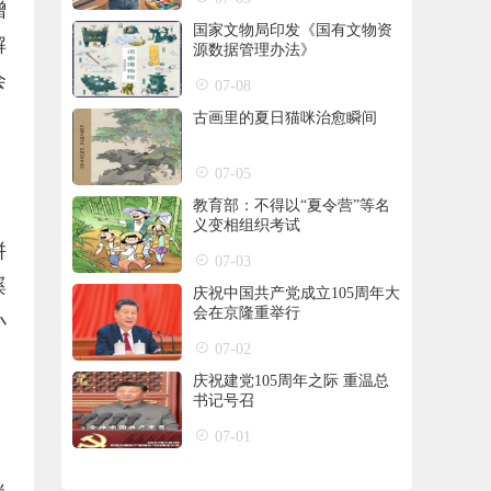
增
国家文物局印发《国有文物资
解
源数据管理办法》
会
07-08
古画里的夏日猫咪治愈瞬间
07-05
教育部：不得以“夏令营”等名
义变相组织考试
拼
07-03
蹊
庆祝中国共产党成立105周年大
会在京隆重举行
小
07-02
庆祝建党105周年之际 重温总
书记号召
07-01