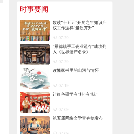
时事要闻
数读“十五五”开局之年知识产
权工作这样“量质齐升”
07-29
“景德镇手工瓷业遗存”成功列
入《世界遗产名录》
07-29
读懂家书里的山河与情怀
07-19
让红色研学有“料”有“味”
07-09
第五届网络文学青春榜发布
07-09