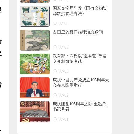
国家文物局印发《国有文物资
提
源数据管理办法》
07-08
古画里的夏日猫咪治愈瞬间
会
07-05
促
教育部：不得以“夏令营”等名
义变相组织考试
07-03
庆祝中国共产党成立105周年大
者
会在京隆重举行
07-02
庆祝建党105周年之际 重温总
书记号召
07-01
文