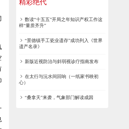
精彩绝代
，
同
数读“十五五”开局之年知识产权工作这
样“量质齐升”
“景德镇手工瓷业遗存”成功列入《世界
氛
遗产名录》
空
新版近视防治与斜弱视诊疗指南发布
有
在太行与沅水间回响（一纸家书映初
动
心）
“桑拿天”来袭，气象部门解读成因
一
也