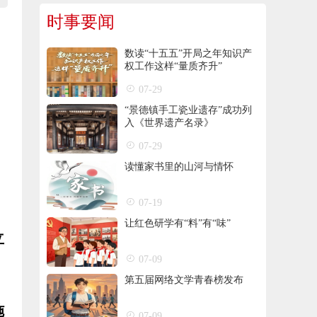
时事要闻
数读“十五五”开局之年知识产
权工作这样“量质齐升”
07-29
“景德镇手工瓷业遗存”成功列
入《世界遗产名录》
07-29
读懂家书里的山河与情怀
07-19
让红色研学有“料”有“味”
立
07-09
第五届网络文学青春榜发布
施
07-09