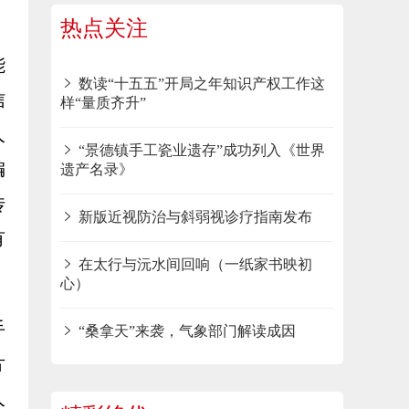
热点关注
能
数读“十五五”开局之年知识产权工作这
信
样“量质齐升”
人
“景德镇手工瓷业遗存”成功列入《世界
编
遗产名录》
传
新版近视防治与斜弱视诊疗指南发布
有
在太行与沅水间回响（一纸家书映初
心）
手
“桑拿天”来袭，气象部门解读成因
片
人