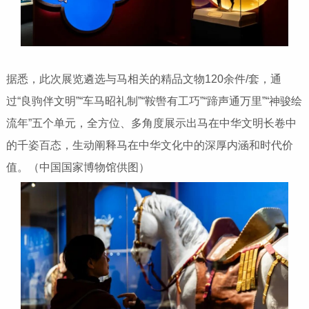
据悉，此次展览遴选与马相关的精品文物120余件/套，通
过“良驹伴文明”“车马昭礼制”“鞍辔有工巧”“蹄声通万里”“神骏绘
流年”五个单元，全方位、多角度展示出马在中华文明长卷中
的千姿百态，生动阐释马在中华文化中的深厚内涵和时代价
值。（中国国家博物馆供图）