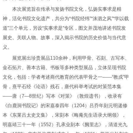
本次展览旨在传承与发扬书院文化，弘扬实事求是精
神，活化书院文化遗产，共分为“书院经纬”“洙泗之风”“学以载
道”三个单元，另设“实事求是”专区，图文并茂地讲述书院发
展史、关联人物、故事，深入揭示书院的历史价值与当代意
义。
展览展出珍贵展品110余种，利用甲骨、石刻、古写本、
金石拓片、善本古籍、书板等多种类型展品，立体呈现书院
文化，包括：学者考述商代教育的代表甲骨之一——“教戍”甲
骨，熹平石经《论语》残石，唐代科举考试的对策范本集
——唐（7—8世纪）写本《对策》（敦煌遗书），收录有
《白鹿洞书院记》的宋嘉泰四年（1204）吕乔年刻元明递修
本《东莱吕太史文集》，宋刻本《晦庵先生语录大纲领》，
明嘉靖三十一年（1552）孔承业刻本《阙里志》，清道光九