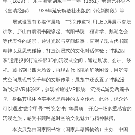
年（1829）广东学海堂刻咸丰十一年（1861）劳崇光补刻本
《皇清经解》，1938年延安解放社出版的《论新阶段》等。
展览设置有多媒体展项：“书院传道”利用LED屏展示杏坛
讲学、庐山白鹿洞书院缘起、嵩阳书院二程讲学、鹅湖之会
等代表性的场景，通过光影与空间叙事，直观呈现古代书院
精神以及思想碰撞，打造沉浸式的文化对话体验；“书院四
季”运用投影打造裸眼3D的沉浸式空间，通过晨读、会讲、祭
祀、藏书刻书四大场景，再现古代书院的鲜活图景，用沉浸
式空间展现书院千年的文脉传承；展览中还设置了“书院漫
游”实景VR体验区，参观者通过VR眼镜，沉浸式游览岳麓书
院，身临其境体验实事求是精神的古今传承。此外，观众还
可以通过“数字甲骨”“书院之‘书’”等展项，开启一场多重感官的
沉浸之旅，感受书院跨越时空的文化魅力与精神脉搏。
本次展览由国家图书馆（国家典籍博物馆）主办，中国