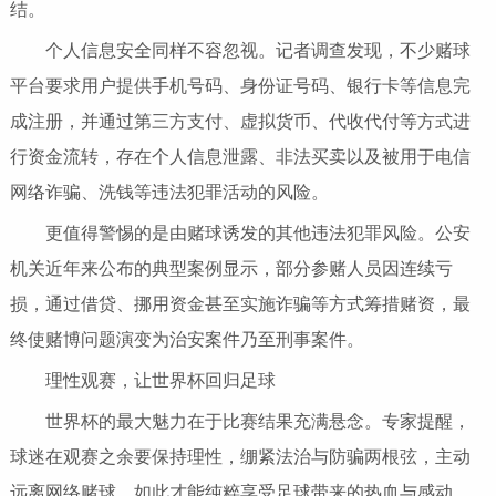
结。
个人信息安全同样不容忽视。记者调查发现，不少赌球
平台要求用户提供手机号码、身份证号码、银行卡等信息完
成注册，并通过第三方支付、虚拟货币、代收代付等方式进
行资金流转，存在个人信息泄露、非法买卖以及被用于电信
网络诈骗、洗钱等违法犯罪活动的风险。
更值得警惕的是由赌球诱发的其他违法犯罪风险。公安
机关近年来公布的典型案例显示，部分参赌人员因连续亏
损，通过借贷、挪用资金甚至实施诈骗等方式筹措赌资，最
终使赌博问题演变为治安案件乃至刑事案件。
理性观赛，让世界杯回归足球
世界杯的最大魅力在于比赛结果充满悬念。专家提醒，
球迷在观赛之余要保持理性，绷紧法治与防骗两根弦，主动
远离网络赌球，如此才能纯粹享受足球带来的热血与感动。