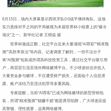
6月15日，场内大屏幕显示西班牙队0:0战平佛得角队。这场
实力悬殊对手之间的平局被视为本届世界杯小组赛上的“爆冷
场次”之一。新华社记者 王楷焱 摄
世界杯激战正酣，社交平台近来大量涌现“AI荐彩”“精准预
测”“高胜率算法”等内容。记者调查了解到，一些不法分子
将“AI预测”包装成所谓高科技投资工具，通过社交平台吸引用
户，再层层引流至境外网络赌博平台。不少球迷轻信并投入
大量资金参与赌球，不仅遭受财产损失，还面临个人信息泄
露、账户冻结乃至违法犯罪等多重风险。
专家提醒，当前“AI荐彩”已成为网络赌球的新型营销包
装，所谓“精准预测”“稳赚不赔”都是诱导陷阱，广大球迷应提
高警惕、理性观赛，远离网络赌博。