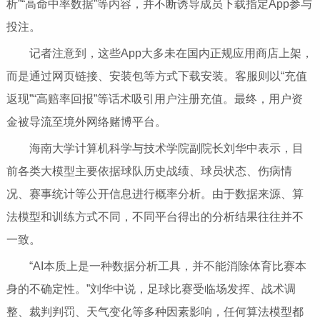
析”“高命中率数据”等内容，并不断诱导成员下载指定App参与
投注。
记者注意到，这些App大多未在国内正规应用商店上架，
而是通过网页链接、安装包等方式下载安装。客服则以“充值
返现”“高赔率回报”等话术吸引用户注册充值。最终，用户资
金被导流至境外网络赌博平台。
海南大学计算机科学与技术学院副院长刘华中表示，目
前各类大模型主要依据球队历史战绩、球员状态、伤病情
况、赛事统计等公开信息进行概率分析。由于数据来源、算
法模型和训练方式不同，不同平台得出的分析结果往往并不
一致。
“AI本质上是一种数据分析工具，并不能消除体育比赛本
身的不确定性。”刘华中说，足球比赛受临场发挥、战术调
整、裁判判罚、天气变化等多种因素影响，任何算法模型都