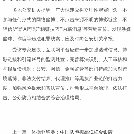
多地公安机关提醒，广大球迷应树立理性观赛理念，不
参与任何形式的网络赌博，不点击来源不明的博彩链接，不
轻信所谓“AI荐彩”“稳赚技巧”“内幕消息”等营销宣传。发现涉嫌
赌球、诈骗等违法犯罪线索，应及时向公安机关举报。
受访专家建议，互联网平台应进一步加强赌球信息、博
彩链接和引流账号的监测处置，完善算法识别、人工审核和
举报反馈机制；公安、网信、金融监管等部门持续加大对跨
境赌博、非法支付结算、代理推广等黑灰产业链的打击力
度，加强风险提示和普法宣传，推动形成平台治理、依法打
击、公众防范相结合的综合治理格局。
上一篇：
体操亚锦赛：中国队包揽高低杠金银牌