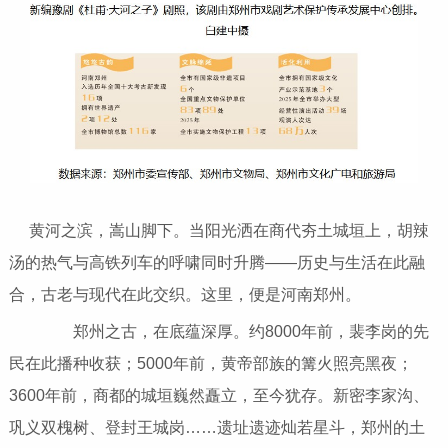
黄河之滨，嵩山脚下。当阳光洒在商代夯土城垣上，胡辣
汤的热气与高铁列车的呼啸同时升腾——历史与生活在此融
合，古老与现代在此交织。这里，便是河南郑州。
郑州之古，在底蕴深厚。约8000年前，裴李岗的先
民在此播种收获；5000年前，黄帝部族的篝火照亮黑夜；
3600年前，商都的城垣巍然矗立，至今犹存。新密李家沟、
巩义双槐树、登封王城岗……遗址遗迹灿若星斗，郑州的土