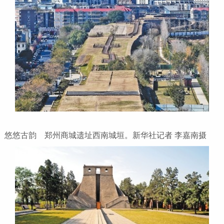
悠悠古韵 郑州商城遗址西南城垣。新华社记者 李嘉南摄