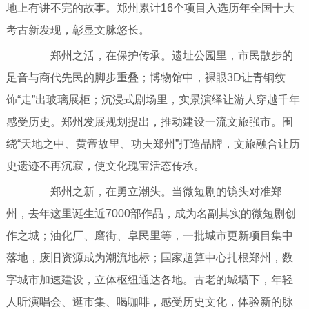
地上有讲不完的故事。郑州累计16个项目入选历年全国十大
考古新发现，彰显文脉悠长。
郑州之活，在保护传承。遗址公园里，市民散步的
足音与商代先民的脚步重叠；博物馆中，裸眼3D让青铜纹
饰“走”出玻璃展柜；沉浸式剧场里，实景演绎让游人穿越千年
感受历史。郑州发展规划提出，推动建设一流文旅强市。围
绕“天地之中、黄帝故里、功夫郑州”打造品牌，文旅融合让历
史遗迹不再沉寂，使文化瑰宝活态传承。
郑州之新，在勇立潮头。当微短剧的镜头对准郑
州，去年这里诞生近7000部作品，成为名副其实的微短剧创
作之城；油化厂、磨街、阜民里等，一批城市更新项目集中
落地，废旧资源成为潮流地标；国家超算中心扎根郑州，数
字城市加速建设，立体枢纽通达各地。古老的城墙下，年轻
人听演唱会、逛市集、喝咖啡，感受历史文化，体验新的脉