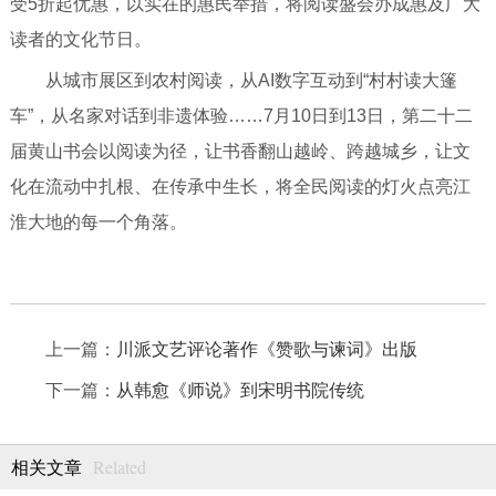
受5折起优惠，以实在的惠民举措，将阅读盛会办成惠及广大
读者的文化节日。
从城市展区到农村阅读，从AI数字互动到“村村读大篷
车”，从名家对话到非遗体验……7月10日到13日，第二十二
届黄山书会以阅读为径，让书香翻山越岭、跨越城乡，让文
化在流动中扎根、在传承中生长，将全民阅读的灯火点亮江
淮大地的每一个角落。
上一篇：
川派文艺评论著作《赞歌与谏词》出版
下一篇：
从韩愈《师说》到宋明书院传统
Related
相关文章