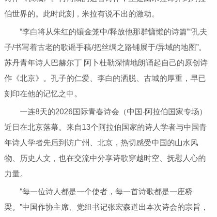
伯世界的。此时此刻，米拉有说不出的激动。
“李白将从朱红的镶金笼中/释放他那群慵懒的诗篇”“孔夫
子/书写着古老的歌谣手稿/把丝绸之路铺展于/异域的地图”。
苏丹青年诗人巴赫尔丁 阿卜杜勒深情地朗诵起自己的原创诗
作《北京》。孔子的仁爱、李白的洒脱、古城的厚重，早已
刻印在他的记忆之中。
一连8天的2026国际青春诗会（中国-阿拉伯国家专场）
近日在北京落幕。来自13个阿拉伯国家的诗人学者与中国青
年诗人学者先后到访广州、北京，热切感受中国的山水风
物、历史人文，也在交流中分享诗歌穿越时空、抚慰人心的
力量。
“每一位诗人都是一个使者，每一首诗歌都是一座桥
梁。”中国作协主席、党组书记张宏森道出本次诗会的宗旨，