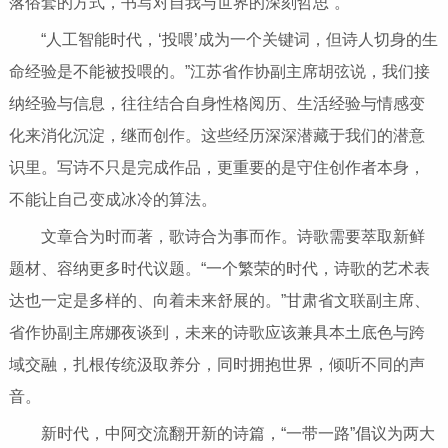
落俗套的方式，书写对自我与世界的深刻哲思”。
“人工智能时代，‘投喂’成为一个关键词，但诗人切身的生
命经验是不能被投喂的。”江苏省作协副主席胡弦说，我们接
纳经验与信息，往往结合自身性格阅历、生活经验与情感变
化来消化沉淀，继而创作。这些经历深深潜藏于我们的潜意
识里。写诗不只是完成作品，更重要的是守住创作者本身，
不能让自己变成冰冷的算法。
文章合为时而著，歌诗合为事而作。诗歌需要萃取新鲜
题材、容纳更多时代议题。“一个繁荣的时代，诗歌的艺术表
达也一定是多样的、向着未来舒展的。”甘肃省文联副主席、
省作协副主席娜夜谈到，未来的诗歌应该兼具本土底色与跨
域交融，扎根传统汲取养分，同时拥抱世界，倾听不同的声
音。
新时代，中阿交流翻开新的诗篇，“一带一路”倡议为两大