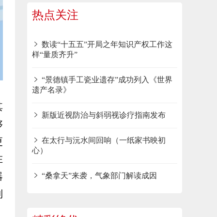
热点关注
数读“十五五”开局之年知识产权工作这
样“量质齐升”
“景德镇手工瓷业遗存”成功列入《世界
遗产名录》
其
新版近视防治与斜弱视诊疗指南发布
够
更
在太行与沅水间回响（一纸家书映初
心）
在
器
“桑拿天”来袭，气象部门解读成因
到