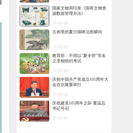
调
国家文物局印发《国有文物资
源数据管理办法》
07-08
古画里的夏日猫咪治愈瞬间
07-05
教育部：不得以“夏令营”等名
义变相组织考试
07-03
庆祝中国共产党成立105周年大
会在京隆重举行
07-02
庆祝建党105周年之际 重温总
书记号召
07-01