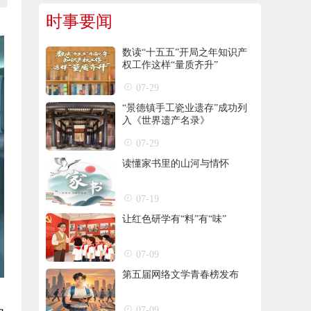
时事要闻
数读“十五五”开局之年知识产
权工作这样“量质齐升”
07-29
“景德镇手工瓷业遗存”成功列
入《世界遗产名录》
07-29
读懂家书里的山河与情怀
07-19
让红色研学有“料”有“味”
07-09
第五届网络文学青春榜发布
07-09