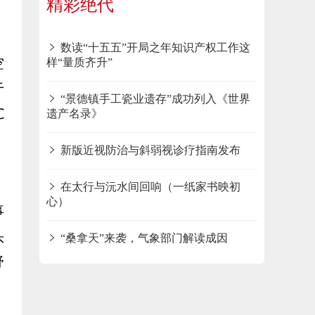
精彩绝代
数读“十五五”开局之年知识产权工作这
空
样“量质齐升”
于
“景德镇手工瓷业遗存”成功列入《世界
℃
遗产名录》
新版近视防治与斜弱视诊疗指南发布
在太行与沅水间回响（一纸家书映初
心）
事
头
“桑拿天”来袭，气象部门解读成因
舒